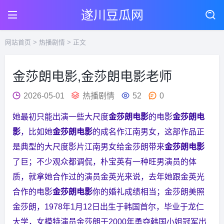
遂川豆瓜网
网站首页
>
热播剧情
> 正文
金莎朗电影,金莎朗电影老师
2026-05-01
热播剧情
52
0
她最初只能出演一些大尺度
金莎朗电影
的电影
金莎朗电
影
，比如她
金莎朗电影
的成名作江南男女，这部作品正
是典型的大尺度影片江南男女给金莎朗带来
金莎朗电影
了巨；不少观众都调侃，朴宝英有一种旺男演员的体
质，就拿她合作过的演员金英光来说，去年她跟金英光
合作的电影
金莎朗电影
你的婚礼成绩相当；金莎朗美照
金莎朗，1978年1月12日出生于韩国首尔，毕业于龙仁
大学，女模特演员金莎朗于2000年勇夺韩国小姐冠军出