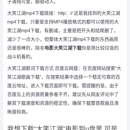
子清纯可爱，靓丽动人。
大笑江湖mp4下载链接：http：// 这是我找到的大笑江湖
mp4下载，只要是支持MP4播放格式的都可以使用的大
笑江湖mp4下载，有删减，主要是把开头和结尾删了，
减少了一点大小，但整体大笑江湖mp4下载的东西画质
还是很棒的，除非
电影大笑江湖下载
你是用比较垃圾的
战斗机看的。
大笑江湖歌词下载方式 百度云网盘：在百度网站搜索“大
笑江湖歌曲下载”，在搜索结果中选择一个稳定可靠的百
度云地址，进入下载页面即可下载。需提醒的是，由于
百度云上的资源质量参差不齐，建议先从网友评论中了
解其下载速度和资源的稳定性，确保下载整首歌曲且清
晰度较高。
我想下载“大笑江湖”电影到u盘里,可是