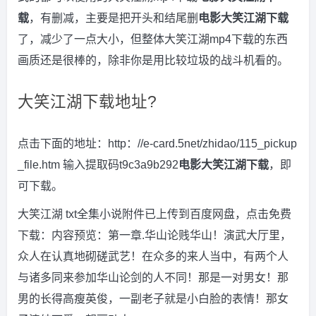
载
，有删减，主要是把开头和结尾删
电影大笑江湖下载
了，减少了一点大小，但整体大笑江湖mp4下载的东西
画质还是很棒的，除非你是用比较垃圾的战斗机看的。
大笑江湖下载地址?
点击下面的地址：http：//e-card.5net/zhidao/115_pickup
_file.htm 输入提取码t9c3a9b292
电影大笑江湖下载
，即
可下载。
大笑江湖 txt全集小说附件已上传到百度网盘，点击免费
下载：内容预览：第一章.华山论贱华山！演武大厅里，
众人在认真地砌磋武艺！在众多的来人当中，有两个人
与诸多同来参加华山论剑的人不同！那是一对男女！那
男的长得高瘦英俊，一副老子就是小白脸的表情！那女