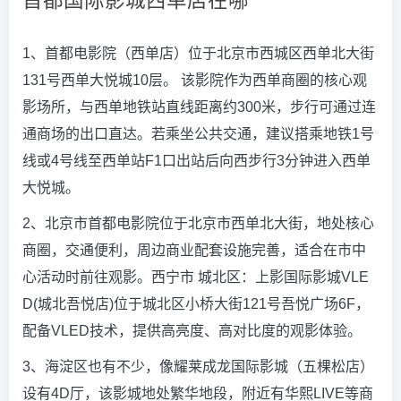
首都国际影城西单店在哪
1、首都电影院（西单店）位于北京市西城区西单北大街
131号西单大悦城10层。 该影院作为西单商圈的核心观
影场所，与西单地铁站直线距离约300米，步行可通过连
通商场的出口直达。若乘坐公共交通，建议搭乘地铁1号
线或4号线至西单站F1口出站后向西步行3分钟进入西单
大悦城。
2、北京市首都电影院位于北京市西单北大街，地处核心
商圈，交通便利，周边商业配套设施完善，适合在市中
心活动时前往观影。西宁市 城北区：上影国际影城VLE
D(城北吾悦店)位于城北区小桥大街121号吾悦广场6F，
配备VLED技术，提供高亮度、高对比度的观影体验。
3、海淀区也有不少，像耀莱成龙国际影城（五棵松店）
设有4D厅，该影城地处繁华地段，附近有华熙LIVE等商