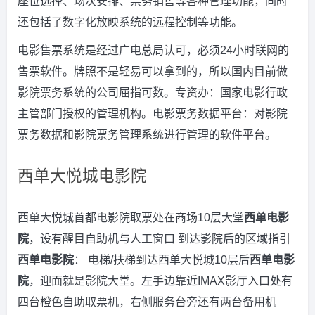
座位选择、场次安排、票务销售等各种管理功能，同时
还包括了数字化放映系统的远程控制等功能。
电影售票系统是经过广电总局认可，必须24小时联网的
售票软件。牌照不是轻易可以拿到的，所以国内目前做
影院票务系统的公司屈指可数。专资办：国家电影行政
主管部门授权的管理机构。电影票务数据平台：对影院
票务数据和影院票务管理系统进行管理的软件平台。
西单大悦城电影院
西单大悦城首都电影院取票处在商场10层大堂
西单电影
院
，设有醒目自助机与人工窗口 到达影院后的区域指引
西单电影院
： 电梯/扶梯到达西单大悦城10层后
西单电影
院
，迎面就是影院大堂。左手边靠近IMAX影厅入口处有
四台橙色自助取票机，右侧服务台旁还有两台备用机