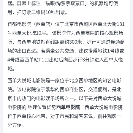
器。屏幕上标注「猫眼/淘票票取票口」的机器均可使
用，扫订票二维码10秒出票。
首都电影院（西单店）位于北京市西城区西单北大街131
号西单大悦城10层。 该影院作为西单商圈的核心观影场
所，与西单地铁站直线距离约300米，步行可通过连通商
场的出口直达。若乘坐公共交通，建议搭乘地铁1号线或
4号线至西单站F1口出站后向西步行3分钟进入西单大悦
城。
西单大悦城电影院是一家位于北京西单地区的知名电影
院。该电影院位于繁华的西单商业区，交通便利，是北
京市内热门的电影娱乐场所之一。以下是对西单大悦城
电影院的 地理位置优势
西单电影院
：西单大悦城电影院
位于西单核心地带，对于市民和游客来说，前往观影十
分方便。