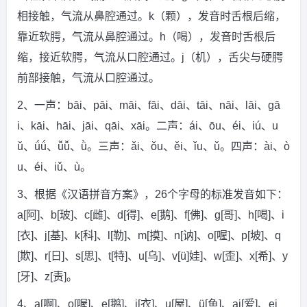
相接触，气流从鼻腔通过。k（颗），发音时舌根后缩，
靠近软腭，气流从鼻腔通过。h（喝），发音时舌根后
缩，接近软腭，气流从口腔通过。j（机），舌尖与硬腭
前部接触，气流从口腔通过。
2、一声：bāi、pāi、māi、fāi、dāi、tāi、nāi、lāi、gā
i、kāi、hāi、jāi、qāi、xāi。二声：ái、ōu、éi、iú、u
ǔ、ǘǘ、ǚǚ、ǜ。三声：ǎi、ǒu、ěi、ǐu、ǔ。四声：ài、ò
u、éi、iǔ、ù。
3、根据《汉语拼音方案》，26个字母的标准发音如下：
a[阿]、b[玻]、c[雌]、d[得]、e[鹅]、f[佛]、g[哥]、h[喝]、i
[衣]、j[基]、k[科]、l[勒]、m[摸]、n[讷]、o[喔]、p[坡]、q
[欺]、r[日]、s[思]、t[特]、u[乌]、v[ü]娃]、w[歪]、x[希]、y
[牙]、z[责]。
4、a[啊]、o[喔]、e[鹅]、i[衣]、u[屋]、ü[鱼]、ai[爱]、ei