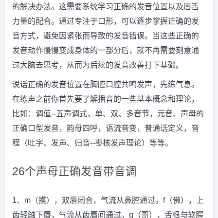
的解决办法。这需要系统学习正确的发音位置以及唇舌
力量的配合。通过专注于口形，可以逐步掌握正确的发
音方式，避免因紧张而导致的发音错误。当这些正确的
发音动作慢慢变成身体的一部分后，就不再需要刻意通
过大脑去思考，从而为后续的发音改善打下基础。
说话正确的发音位置在胸腔口腔共鸣发声，先练气息。
在练声之前你首先要了解播音的一些基本概念和理论，
比如：调值--五声调式，单、双、多音节，元音、声母的
正确口型发音，韵母四呼，语流音变，普通话定义，音
程（吐字、发声、归音--枣核发声理论）等等。
26个声母正确发音带音调
1、m（摸），双唇闭合，气流从鼻腔通过。f（佛），上
齿轻触下唇，气流从齿唇间通过。g（哥），舌根与软腭