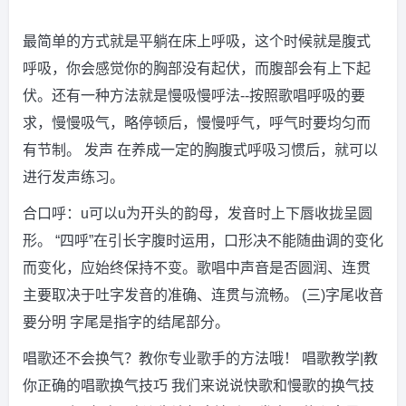
最简单的方式就是平躺在床上呼吸，这个时候就是腹式
呼吸，你会感觉你的胸部没有起伏，而腹部会有上下起
伏。还有一种方法就是慢吸慢呼法--按照歌唱呼吸的要
求，慢慢吸气，略停顿后，慢慢呼气，呼气时要均匀而
有节制。 发声 在养成一定的胸腹式呼吸习惯后，就可以
进行发声练习。
合口呼：u可以u为开头的韵母，发音时上下唇收拢呈圆
形。 “四呼”在引长字腹时运用，口形决不能随曲调的变化
而变化，应始终保持不变。歌唱中声音是否圆润、连贯
主要取决于吐字发音的准确、连贯与流畅。 (三)字尾收音
要分明 字尾是指字的结尾部分。
唱歌还不会换气？教你专业歌手的方法哦！ 唱歌教学|教
你正确的唱歌换气技巧 我们来说说快歌和慢歌的换气技