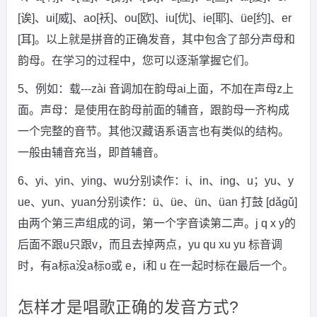
[诶]、ui[威]、ao[袄]、ou[欧]、iu[优]、ie[耶]、üe[约]、er
[耳]。以上就是拼音的正确发音，其中包含了部分声母和
韵母。在学习的过程中，您可以逐渐掌握它们。
5、例如：载---zài 音调加在韵母ai上面，不加在声母z上
面。声母：是使用在韵母前面的辅音，跟韵母一齐构成
一个完整的音节。其他汉藏语系语言也有类似的结构。
一般由辅音充当，即首辅音。
6、yi、yin、ying、wu分别读作：i、in、ing、u；yu、y
ue、yun、yuan分别读作：ü、üe、ün、üan 打鼓 [dǎgǔ]
由两个第三声组成的词，第一个字音读第二声。j q x y的
后面不跟u只跟v，而且去掉两点，yu qu xu yu 标音调
时，有a标a没a标o或 e，i和 u 在一起时标在最后一个。
怎样才是唱歌正确的发音方式?