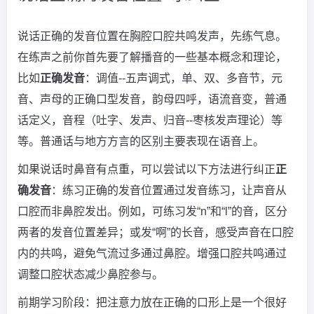
说话正确的发音位置在胸腔口腔共鸣发声，先练气息。
在练声之前你首先要了解播音的一些基本概念和理论，
比如
正确发音
：调值--五声调式，单、双、多音节，元
音、声母的正确口型发音，韵母四呼，语流音变，普通
话定义，音程（吐字、发声、归音--枣核发声理论）等
等。普通话与地方方言的区别主要表现在语音上。
如果说话时鼻音有点重，可以尝试以下方法进行纠正
正
确发音
：练习正确的发音位置通过发音练习，让声音从
口腔而非鼻腔发出。例如，可练习发“n”和“l”的音，区分
两者的发音位置差异；或发“啊”的长音，感受声音在口腔
内的共鸣，避免气流过多通过鼻腔。增强口腔共鸣通过
调整口腔状态减少鼻腔参与。
前期学习阶段：把注意力放在正确的口形上是一个很好