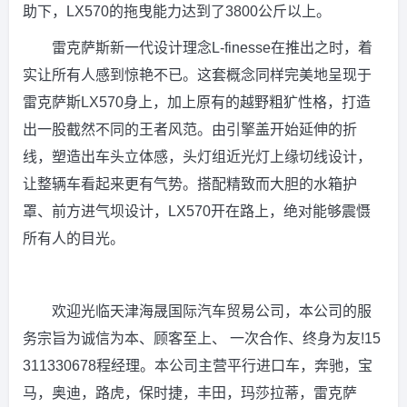
助下，LX570的拖曳能力达到了3800公斤以上。
雷克萨斯新一代设计理念L-finesse在推出之时，着
实让所有人感到惊艳不已。这套概念同样完美地呈现于
雷克萨斯LX570身上，加上原有的越野粗犷性格，打造
出一股截然不同的王者风范。由引擎盖开始延伸的折
线，塑造出车头立体感，头灯组近光灯上缘切线设计，
让整辆车看起来更有气势。搭配精致而大胆的水箱护
罩、前方进气坝设计，LX570开在路上，绝对能够震慑
所有人的目光。
欢迎光临天津海晟国际汽车贸易公司，本公司的服
务宗旨为诚信为本、顾客至上、 一次合作、终身为友!15
311330678程经理。本公司主营平行进口车，奔驰，宝
马，奥迪，路虎，保时捷，丰田，玛莎拉蒂，雷克萨